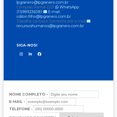
lpgranero@lpgranero.com.br
Compras
Ramal 2221
WhatsApp:
(11)989236081
E-mail:
odilon.filho@lpgranero.com.br
Trabalhe conosco
Somente por e-mail
recursoshumanos@lpgranero.com.br
SIGA-NOS!
NOME COMPLETO -
E-MAIL -
TELEFONE -