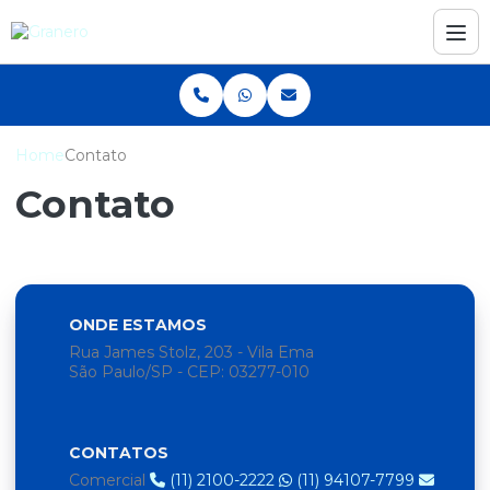
Home
Contato
Contato
ONDE ESTAMOS
Rua James Stolz, 203 - Vila Ema
São Paulo/SP - CEP: 03277-010
CONTATOS
Comercial
(11) 2100-2222
(11) 94107-7799