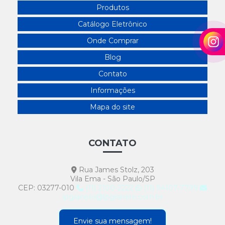
Produtos
Catálogo Eletrônico
Onde Comprar
Blog
Contato
Informações
Mapa do site
CONTATO
Rua James Stolz, 203
Vila Ema - São Paulo/SP
CEP: 03277-010
(11) 2100-2222
(11) 94107-7799
lpgranero@lpgranero.com.br
Envie sua mensagem!