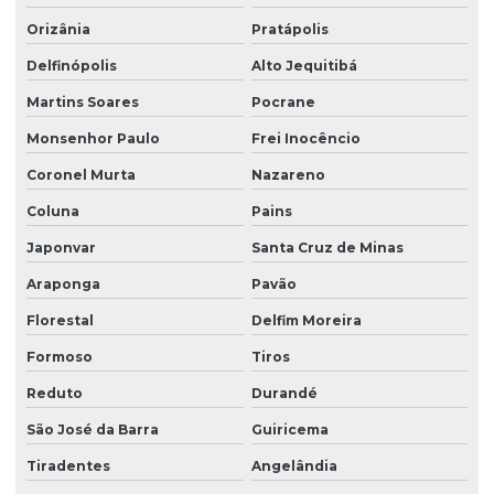
Orizânia
Pratápolis
Delfinópolis
Alto Jequitibá
Martins Soares
Pocrane
Monsenhor Paulo
Frei Inocêncio
Coronel Murta
Nazareno
Coluna
Pains
Japonvar
Santa Cruz de Minas
Araponga
Pavão
Florestal
Delfim Moreira
Formoso
Tiros
Reduto
Durandé
São José da Barra
Guiricema
Tiradentes
Angelândia