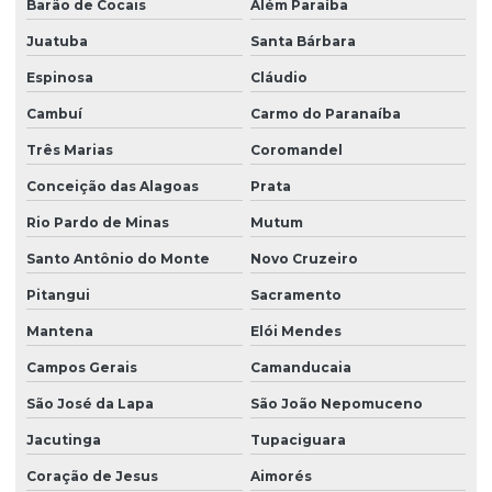
Barão de Cocais
Além Paraíba
Juatuba
Santa Bárbara
Espinosa
Cláudio
Cambuí
Carmo do Paranaíba
Três Marias
Coromandel
Conceição das Alagoas
Prata
Rio Pardo de Minas
Mutum
Santo Antônio do Monte
Novo Cruzeiro
Pitangui
Sacramento
Mantena
Elói Mendes
Campos Gerais
Camanducaia
São José da Lapa
São João Nepomuceno
Jacutinga
Tupaciguara
Coração de Jesus
Aimorés