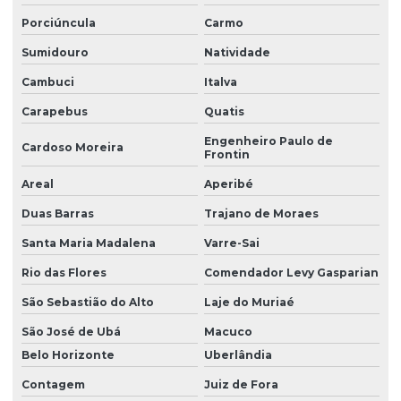
Palhetas para veículos
Porciúncula
Carmo
Peça do limpador de parabrisa
Sumidouro
Natividade
Peças e acessórios parabrisa
Cambuci
Italva
Peças para limpador de parabrisa
Carapebus
Quatis
Pivo do limpador de parabrisa
Engenheiro Paulo de
Cardoso Moreira
Frontin
Preço palheta limpador parabrisa
Areal
Aperibé
Quanto custa um limpador de parabrisa
Duas Barras
Trajano de Moraes
Representante de palhetas automotivas
Santa Maria Madalena
Varre-Sai
Suporte limpador de parabrisa
Rio das Flores
Comendador Levy Gasparian
Suporte limpador de parabrisa comprar
São Sebastião do Alto
Laje do Muriaé
São José de Ubá
Macuco
Belo Horizonte
Uberlândia
Contagem
Juiz de Fora