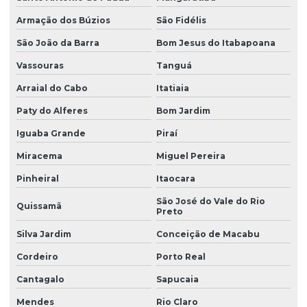
Palheta limpador de parabrisa preço
Armação dos Búzios
São Fidélis
São João da Barra
Bom Jesus do Itabapoana
Palheta micro ônibus
Vassouras
Tanguá
Palheta parabrisa
Arraial do Cabo
Itatiaia
Palheta parabrisa preço
Paty do Alferes
Bom Jardim
Palhetas 18
Iguaba Grande
Piraí
Palhetas automotivas
Miracema
Miguel Pereira
Palhetas automotivas atacado
Pinheiral
Itaocara
Palhetas automotivas preço
São José do Vale do Rio
Quissamã
Preto
Palhetas de automóveis
Silva Jardim
Conceição de Macabu
Palhetas de borracha
Cordeiro
Porto Real
Palhetas para caminhão
Cantagalo
Sapucaia
Palhetas para ônibus
Mendes
Rio Claro