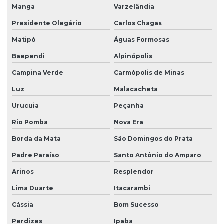
Manga
Varzelândia
Presidente Olegário
Carlos Chagas
Matipó
Águas Formosas
Baependi
Alpinópolis
Campina Verde
Carmópolis de Minas
Luz
Malacacheta
Urucuia
Peçanha
Rio Pomba
Nova Era
Borda da Mata
São Domingos do Prata
Padre Paraíso
Santo Antônio do Amparo
Arinos
Resplendor
Lima Duarte
Itacarambi
Cássia
Bom Sucesso
Perdizes
Ipaba