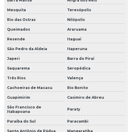
Barra Mansa
Angra dos Reis
Limpador de parabrisa traseira
Mesquita
Teresópolis
Limpador de parabrisa valor
Rio das Ostras
Nilópolis
Manivelas para limpadores
Queimados
Araruama
Manivelas para parabrisas
Resende
Itaguaí
Mecanismo limpador de parabrisa
São Pedro da Aldeia
Itaperuna
Onde comprar palhetas de parabrisa
Japeri
Barra do Piraí
Paleta de parabrisa preço
Saquarema
Seropédica
Palheta de carro
Três Rios
Valença
Palheta de carros preços
Cachoeiras de Macacu
Rio Bonito
Guapimirim
Casimiro de Abreu
Palheta do parabrisa
São Francisco de
Palheta limpador
Paraty
Itabapoana
Palheta limpador ônibus
Paraíba do Sul
Paracambi
Palheta para limpador de parabrisa
Santo Antônio de Pádua
Mangaratiba