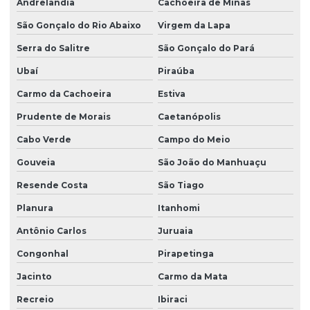
Andrelândia
Cachoeira de Minas
São Gonçalo do Rio Abaixo
Virgem da Lapa
Serra do Salitre
São Gonçalo do Pará
Ubaí
Piraúba
Carmo da Cachoeira
Estiva
Prudente de Morais
Caetanópolis
Cabo Verde
Campo do Meio
Gouveia
São João do Manhuaçu
Resende Costa
São Tiago
Planura
Itanhomi
Antônio Carlos
Juruaia
Congonhal
Pirapetinga
Jacinto
Carmo da Mata
Recreio
Ibiraci