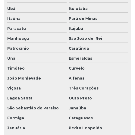
Ubá
Ituiutaba
Itaúna
Pará de Minas
Paracatu
Itajubá
Manhuaçu
São João del Rei
Patrocínio
Caratinga
Unaí
Esmeraldas
Timóteo
Curvelo
João Monlevade
Alfenas
Viçosa
Três Corações
Lagoa Santa
Ouro Preto
São Sebastião do Paraíso
Janaúba
Formiga
Cataguases
Januária
Pedro Leopoldo