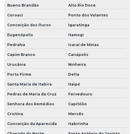
Bueno Brandão
Alto Rio Doce
Coroaci
Ponto dos Volantes
Conceição dos Ouros
Igaratinga
Eugenópolis
Itamogi
Pedralva
Icaraí de Minas
Capim Branco
Canápolis
Urucânia
Ninheira
Porto Firme
Delta
Santa Maria de Itabira
Itaipé
Pedras de Maria da Cruz
Fervedouro
Senhora dos Remédios
Capitólio
Cristina
Mercês
Conceição da Aparecida
Itabirinha
Chapada do Norte
Santo Antônio do Jacinto