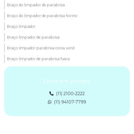
Braço do limpador de parabrisa
Braço do limpador de parabrisa fiorino
Braço limpador
Braço limpador de parabrisa
Braço limpador parabrisa corsa wind
Braço limpador de parabrisa fusca
Braço limpador parabrisa ônibus
Entre em contato
Braço limpador parabrisa tipo 95
Comprar braço limpador
(11) 2100-2222
(11) 94107-7799
Comprar limpador de parabrisa
Comprar palheta automotiva
Comprar palheta limpador