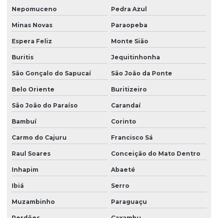
Nepomuceno
Pedra Azul
Minas Novas
Paraopeba
Espera Feliz
Monte Sião
Buritis
Jequitinhonha
São Gonçalo do Sapucaí
São João da Ponte
Belo Oriente
Buritizeiro
São João do Paraíso
Carandaí
Bambuí
Corinto
Carmo do Cajuru
Francisco Sá
Raul Soares
Conceição do Mato Dentro
Inhapim
Abaeté
Ibiá
Serro
Muzambinho
Paraguaçu
Perdões
Caxambu