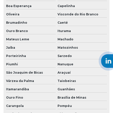
Boa Esperança
Capelinha
Oliveira
Visconde do Rio Branco
Brumadinho
Caeté
Ouro Branco
Iturama
Mateus Leme
Machado
Jaíba
Matozinhos
Porteirinha
Sarzedo
Piumhi
Nanuque
São Joaquim de Bicas
Araçuaí
Várzea da Palma
Taiobeiras
Itamarandiba
Guanhães
Ouro Fino
Brasília de Minas
Carangola
Pompéu