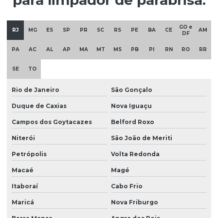
Industria de limpadores de parabrisa
GO e
Industria de palhetas
RJ
MG
ES
SP
PR
SC
RS
PE
BA
CE
AM
DF
Industria de palhetas automotivas
PA
AC
AL
AP
MA
MT
MS
PB
PI
RN
RO
RR
Kit limpador de parabrisa
SE
TO
Limpador de parabrisa
Rio de Janeiro
São Gonçalo
Limpador de parabrisa borracha
Duque de Caxias
Nova Iguaçu
Limpador de parabrisa para caminhão
Campos dos Goytacazes
Belford Roxo
Limpador de parabrisa com esguicho
Niterói
São João de Meriti
Limpador de parabrisa micro ônibus
Petrópolis
Volta Redonda
Limpador de parabrisa para ônibus
Macaé
Magé
Itaboraí
Cabo Frio
Limpador de parabrisa preço
Maricá
Nova Friburgo
Limpador de parabrisa quanto custa