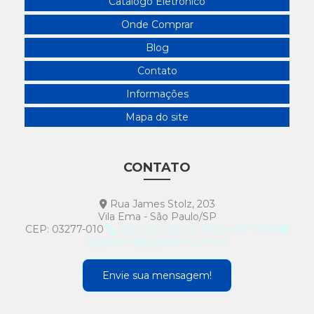
Catálogo Eletrônico
Onde Comprar
Blog
Contato
Informações
Mapa do site
CONTATO
Rua James Stolz, 203
Vila Ema - São Paulo/SP
CEP: 03277-010
(11) 2100-2222
(11) 94107-7799
lpgranero@lpgranero.com.br
Envie sua mensagem!